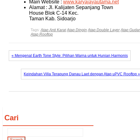
Main Website :
www.karyajayautama.net
Alamat : Jl. Kalijaten Sepanjang Town
House Blok C-14 Kec.
Taman Kab. Sidoarjo
Tags:
Atap Anti Karat
Atap Dingin
Atap Double Layer
Atap Guda
Atap Rooftop
« Mengenal Earth Tone Style: Pilihan Warna untuk Hunian Harmonis
Keindahan Villa Terapung Danau Laet dengan Atap uPVC Rooftop »
Cari