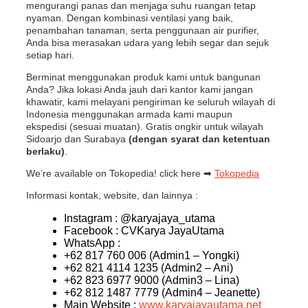
mengurangi panas dan menjaga suhu ruangan tetap
nyaman. Dengan kombinasi ventilasi yang baik,
penambahan tanaman, serta penggunaan air purifier,
Anda bisa merasakan udara yang lebih segar dan sejuk
setiap hari.
Berminat menggunakan produk kami untuk bangunan
Anda? Jika lokasi Anda jauh dari kantor kami jangan
khawatir, kami melayani pengiriman ke seluruh wilayah di
Indonesia menggunakan armada kami maupun
ekspedisi (sesuai muatan). Gratis ongkir untuk wilayah
Sidoarjo dan Surabaya
(dengan syarat dan ketentuan
berlaku)
.
We’re available on Tokopedia! click here ➡
Tokopedia
Informasi kontak, website, dan lainnya :
Instagram : @karyajaya_utama
Facebook : CVKarya JayaUtama
WhatsApp :
+62 817 760 006 (Admin1 – Yongki)
+62 821 4114 1235 (Admin2 – Ani)
+62 823 6977 9000 (Admin3 – Lina)
+62 812 1487 7779 (Admin4 – Jeanette)
Main Website :
www.karyajayautama.net