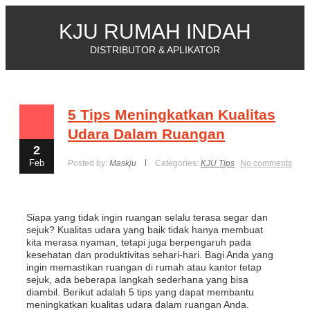
KJU RUMAH INDAH
DISTRIBUTOR & APLIKATOR
5 Tips Meningkatkan Kualitas
Udara Dalam Ruangan
2
Feb
Posted by:
Maskju
Categories:
KJU Tips
No comments
Siapa yang tidak ingin ruangan selalu terasa segar dan
sejuk? Kualitas udara yang baik tidak hanya membuat
kita merasa nyaman, tetapi juga berpengaruh pada
kesehatan dan produktivitas sehari-hari. Bagi Anda yang
ingin memastikan ruangan di rumah atau kantor tetap
sejuk, ada beberapa langkah sederhana yang bisa
diambil. Berikut adalah 5 tips yang dapat membantu
meningkatkan kualitas udara dalam ruangan Anda.