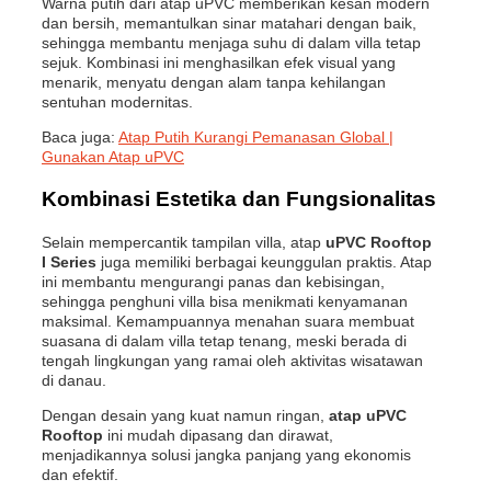
Warna putih dari atap uPVC memberikan kesan modern
dan bersih, memantulkan sinar matahari dengan baik,
sehingga membantu menjaga suhu di dalam villa tetap
sejuk. Kombinasi ini menghasilkan efek visual yang
menarik, menyatu dengan alam tanpa kehilangan
sentuhan modernitas.
Baca juga:
Atap Putih Kurangi Pemanasan Global |
Gunakan Atap uPVC
Kombinasi Estetika dan Fungsionalitas
Selain mempercantik tampilan villa, atap
uPVC Rooftop
I Series
juga memiliki berbagai keunggulan praktis. Atap
ini membantu mengurangi panas dan kebisingan,
sehingga penghuni villa bisa menikmati kenyamanan
maksimal. Kemampuannya menahan suara membuat
suasana di dalam villa tetap tenang, meski berada di
tengah lingkungan yang ramai oleh aktivitas wisatawan
di danau.
Dengan desain yang kuat namun ringan,
atap uPVC
Rooftop
ini mudah dipasang dan dirawat,
menjadikannya solusi jangka panjang yang ekonomis
dan efektif.