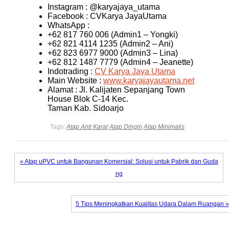
Instagram : @karyajaya_utama
Facebook : CVKarya JayaUtama
WhatsApp :
+62 817 760 006 (Admin1 – Yongki)
+62 821 4114 1235 (Admin2 – Ani)
+62 823 6977 9000 (Admin3 – Lina)
+62 812 1487 7779 (Admin4 – Jeanette)
Indotrading :
CV Karya Jaya Utama
Main Website :
www.karyajayautama.net
Alamat : Jl. Kalijaten Sepanjang Town
House Blok C-14 Kec.
Taman Kab. Sidoarjo
Tags:
Atap Anti Karat
Atap Dingin
Atap Minimalis
« Atap uPVC untuk Bangunan Komersial: Solusi untuk Pabrik dan Guda
ng
5 Tips Meningkatkan Kualitas Udara Dalam Ruangan »