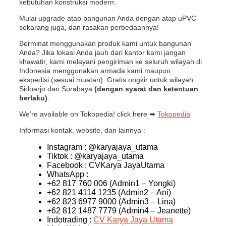
kebutuhan konstruksi modern.
Mulai upgrade atap bangunan Anda dengan atap uPVC
sekarang juga, dan rasakan perbedaannya!
Berminat menggunakan produk kami untuk bangunan
Anda? Jika lokasi Anda jauh dari kantor kami jangan
khawatir, kami melayani pengiriman ke seluruh wilayah di
Indonesia menggunakan armada kami maupun
ekspedisi (sesuai muatan). Gratis ongkir untuk wilayah
Sidoarjo dan Surabaya
(dengan syarat dan ketentuan
berlaku)
.
We’re available on Tokopedia! click here ➡
Tokopedia
Informasi kontak, website, dan lainnya :
Instagram : @karyajaya_utama
Tiktok : @karyajaya_utama
Facebook : CVKarya JayaUtama
WhatsApp :
+62 817 760 006 (Admin1 – Yongki)
+62 821 4114 1235 (Admin2 – Ani)
+62 823 6977 9000 (Admin3 – Lina)
+62 812 1487 7779 (Admin4 – Jeanette)
Indotrading :
CV Karya Jaya Utama