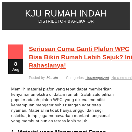
KJU RUMAH INDAH
DISTRIBUTOR & APLIKATOR
Seriusan Cuma Ganti Plafon WPC
Bisa Bikin Rumah Lebih Sejuk? In
8
Rahasianya!
Aug
Posted by:
Maskju
Categories:
Uncategorized
No comment
Memilih material plafon yang tepat dapat memberikan
kenyamanan ekstra di dalam rumah. Salah satu pilihan
populer adalah plafon WPC, yang dikenal memiliki
kemampuan mengatur suhu ruangan agar tetap
nyaman. Material ini tidak hanya unggul dari segi
estetika, tetapi juga menawarkan manfaat fungsional
yang membuat hunian terasa lebih sejuk.