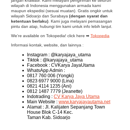
jangan khawatir. Kami melayani pengiriman ke seluruh
wilayah di Indonesia menggunakan armada kami
maupun ekspedisi (sesuai muatan). Gratis ongkir untuk
wilayah Sidoarjo dan Surabaya
(dengan syarat dan
ketentuan berlaku)
. Kami juga melayani pemasangan
pintu dan atap, hubungi tim kami untuk info lebih lanjut.
We’re available on Tokopedia! click here ➡
Tokopedia
Informasi kontak, website, dan lainnya :
Instagram : @karyajaya_utama
Tiktok : @karyajaya_utama
Facebook : CVKarya JayaUtama
WhatsApp Admin :
0817 760 006 (Yongki)
0823 6977 9000 (Lina)
0821 4114 1235 (Ani)
0812 1487 7779 (Jeanette)
Indotrading :
CV Karya Jaya Utama
Main Website :
www.karyajayautama.net
Alamat : Jl. Kalijaten Sepanjang Town
House Blok C-14 Kec.
Taman Kab. Sidoarjo