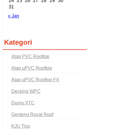
24
25
26
27
28
29
30
31
« Jan
Kategori
Atap PVC Rooftop
Atap uPVC Rooftop
Atap uPVC Rooftop FX
Decking WPC
Duma XTC
Genteng Royal Roof
KJU Tips