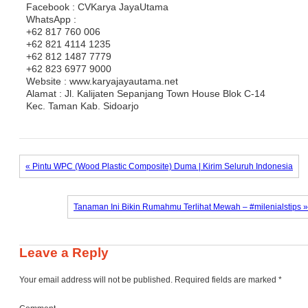
Facebook : CVKarya JayaUtama
WhatsApp :
+62 817 760 006
+62 821 4114 1235
+62 812 1487 7779
+62 823 6977 9000
Website : www.karyajayautama.net
Alamat : Jl. Kalijaten Sepanjang Town House Blok C-14
Kec. Taman Kab. Sidoarjo
« Pintu WPC (Wood Plastic Composite) Duma | Kirim Seluruh Indonesia
Tanaman Ini Bikin Rumahmu Terlihat Mewah – #milenialstips »
Leave a Reply
Your email address will not be published.
Required fields are marked
*