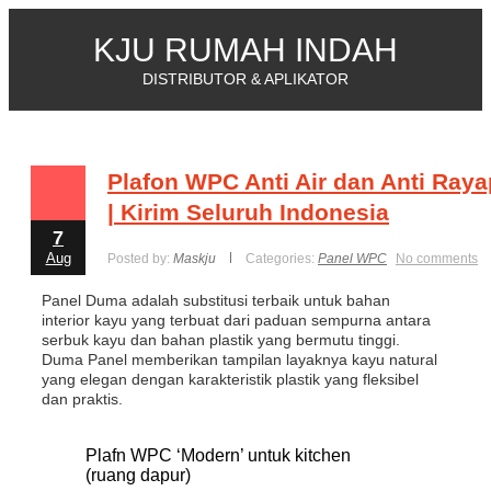
KJU RUMAH INDAH
DISTRIBUTOR & APLIKATOR
Plafon WPC Anti Air dan Anti Raya
| Kirim Seluruh Indonesia
7
Aug
Posted by:
Maskju
Categories:
Panel WPC
No comments
Panel Duma adalah substitusi terbaik untuk bahan
interior kayu yang terbuat dari paduan sempurna antara
serbuk kayu dan bahan plastik yang bermutu tinggi.
Duma Panel memberikan tampilan layaknya kayu natural
yang elegan dengan karakteristik plastik yang fleksibel
dan praktis.
Plafn WPC ‘Modern’ untuk kitchen
(ruang dapur)