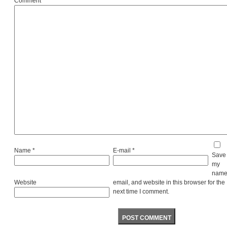
Comment
Name
*
E-mail
*
Save
my
name
Website
email, and website in this browser for the
next time I comment.