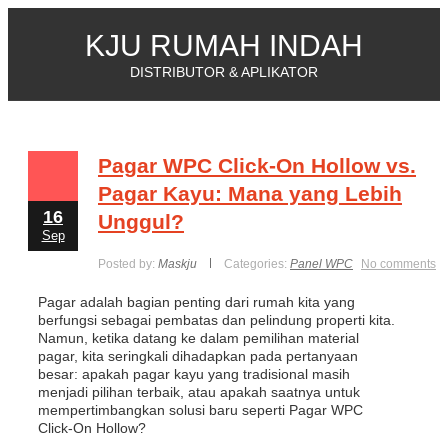
KJU RUMAH INDAH
DISTRIBUTOR & APLIKATOR
Pagar WPC Click-On Hollow vs.
Pagar Kayu: Mana yang Lebih
16
Unggul?
Sep
Posted by:
Maskju
Categories:
Panel WPC
No comments
Pagar adalah bagian penting dari rumah kita yang
berfungsi sebagai pembatas dan pelindung properti kita.
Namun, ketika datang ke dalam pemilihan material
pagar, kita seringkali dihadapkan pada pertanyaan
besar: apakah pagar kayu yang tradisional masih
menjadi pilihan terbaik, atau apakah saatnya untuk
mempertimbangkan solusi baru seperti Pagar WPC
Click-On Hollow?