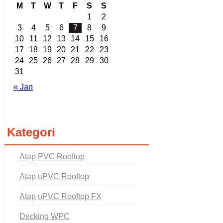
M
T
W
T
F
S
S
1
2
3
4
5
6
7
8
9
10
11
12
13
14
15
16
17
18
19
20
21
22
23
24
25
26
27
28
29
30
31
« Jan
Kategori
Atap PVC Rooftop
Atap uPVC Rooftop
Atap uPVC Rooftop FX
Decking WPC