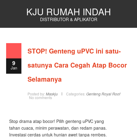
KJU RUMAH INDAH
DISTRIBUTOR & APLIKATOR
STOP! Genteng uPVC ini satu-
9
satunya Cara Cegah Atap Bocor
Jan
Selamanya
Posted by:
Maskju
Categories:
Genteng Royal Roof
No comments
Stop drama atap bocor! Pilih genteng uPVC yang
tahan cuaca, minim perawatan, dan redam panas.
Investasi cerdas untuk hunian awet tanpa rembes.